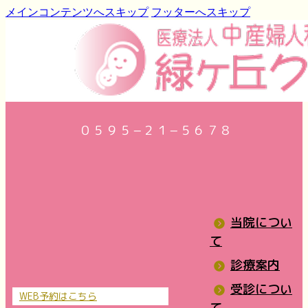
メインコンテンツへスキップ
フッターへスキップ
０５９５−２１−５６７８
当院につい
て
診療案内
受診につい
WEB予約はこちら
て